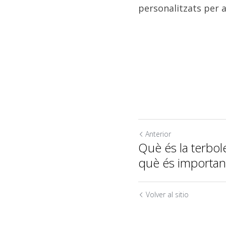
personalitzats per a
Anterior
Què és la terbole
què és important
Uso de cookies
Volver al sitio
Utilizamos cookies para mejorar la experiencia de
navegación, la seguridad y la recopilación de datos. Al
aceptar, acepta el uso de cookies para publicidad y análisis.