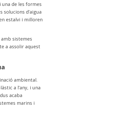
 una de les formes 
 solucions d’aigua 
estalvi i milloren 
a amb sistemes 
e a assolir aquest 
ua
nació ambiental. 
tic a l’any, i una 
dus acaba 
stemes marins i 