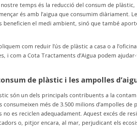
nostre temps és la reducció del consum de plàstic, i
mençar és amb l’aigua que consumim diàriament. Les
 beneficien el medi ambient, sinó que també aporten 
pliquem com reduir l’ús de plàstic a casa o a l’oficin
les, i com a Cota Tractaments d’Aigua podem ajudar-t
consum de plàstic i les ampolles d’aig
tic són un dels principals contribuents a la contami
consumeixen més de 3.500 milions d’ampolles de plàs
s no es reciclen adequadament. Aquest excés de resi
dors o, pitjor encara, al mar, perjudicant els ecosi