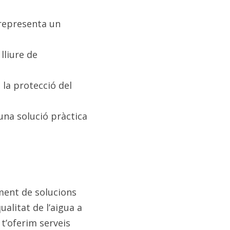
representa un 
liure de 
la protecció del 
una solució pràctica 
ment de solucions 
alitat de l’aigua a 
t’oferim serveis 