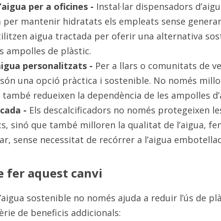
aigua per a oficines - 
Instal·lar dispensadors d’aigua
 per mantenir hidratats els empleats sense generar r
litzen aigua tractada per oferir una alternativa sos
ls ampolles de plàstic.
aigua personalitzats - 
Per a llars o comunitats de ve
a són una opció pràctica i sostenible. No només millor
ue també redueixen la dependència de les ampolles d
cada - 
Els descalcificadors no només protegeixen les
, sinó que també milloren la qualitat de l’aigua, fe
ar, sense necessitat de recórrer a l’aigua embotella
e fer aquest canvi
aigua sostenible no només ajuda a reduir l’ús de plàs
rie de beneficis addicionals: