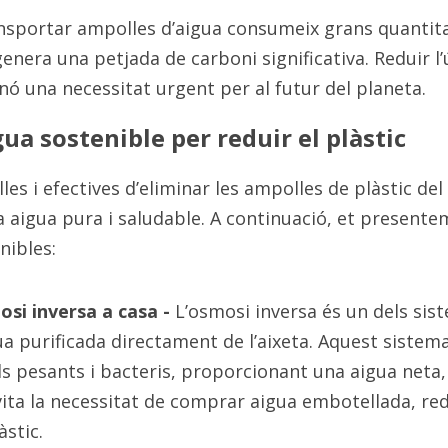
nsportar ampolles d’aigua consumeix grans quantitat
enera una petjada de carboni significativa. Reduir l’ú
ó una necessitat urgent per al futur del planeta.
ua sostenible per reduir el plàstic
es i efectives d’eliminar les ampolles de plàstic del t
 aigua pura i saludable. A continuació, et presentem
nibles:
si inversa a casa - 
L’osmosi inversa és un dels sist
ua purificada directament de l’aixeta. Aquest sistem
ls pesants i bacteris, proporcionant una aigua neta,
vita la necessitat de comprar aigua embotellada, re
stic.