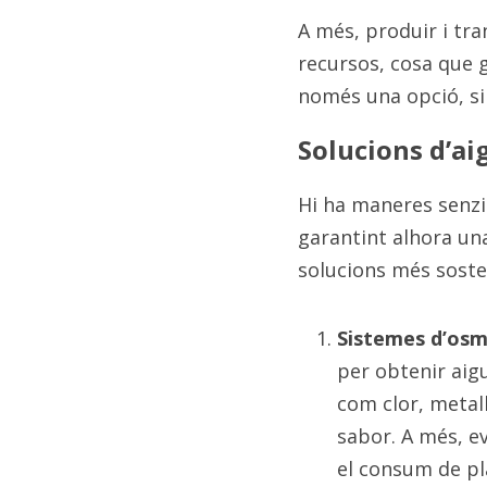
A més, produir i tra
recursos, cosa que g
només una opció, sin
Solucions d’aig
Hi ha maneres senzill
garantint alhora una
solucions més soste
Sistemes d’osmo
per obtenir aig
com clor, metal
sabor. A més, e
el consum de plà