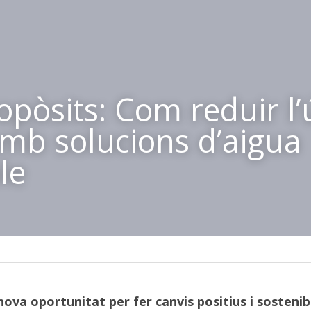
pòsits: Com reduir l’ú
amb solucions d’aigua 
le
ova oportunitat per fer canvis positius i sostenib