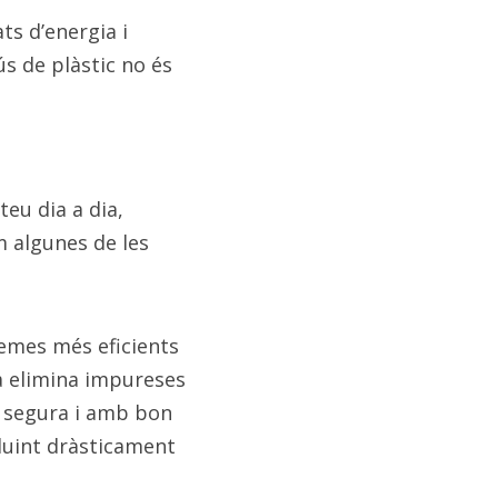
s d’energia i 
s de plàstic no és 
eu dia a dia, 
 algunes de les 
emes més eficients 
a elimina impureses 
 segura i amb bon 
duint dràsticament 