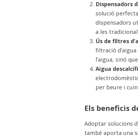
Dispensadors d’
solució perfecta
dispensadors uti
a les tradiciona
Ús de filtres d’
filtració d’aigu
l’aigua, sinó q
Aigua descalcifi
electrodomèstics
per beure i cuin
Els beneficis d
Adoptar solucions d’
també aporta una sè