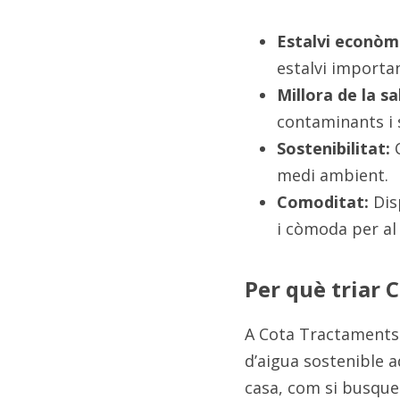
Estalvi econòmi
estalvi importan
Millora de la sa
contaminants i 
Sostenibilitat:
 
medi ambient.
Comoditat:
 Dis
i còmoda per al 
Per què triar 
A Cota Tractaments d
d’aigua sostenible ad
casa, com si busques