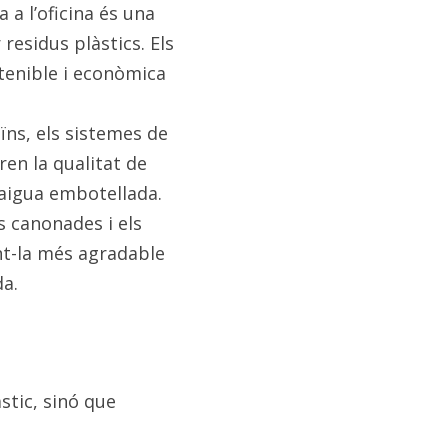
 a l’oficina és una 
esidus plàstics. Els 
tenible i econòmica 
ïns, els sistemes de 
en la qualitat de 
’aigua embotellada.
 canonades i els 
nt-la més agradable 
da.
tic, sinó que 