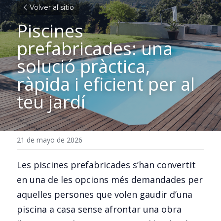
Volver al sitio
Piscines 
prefabricades: una 
solució pràctica, 
ràpida i eficient per al 
teu jardí
21 de mayo de 2026
Les piscines prefabricades s’han convertit 
en una de les opcions més demandades per 
aquelles persones que volen gaudir d’una 
piscina a casa sense afrontar una obra 