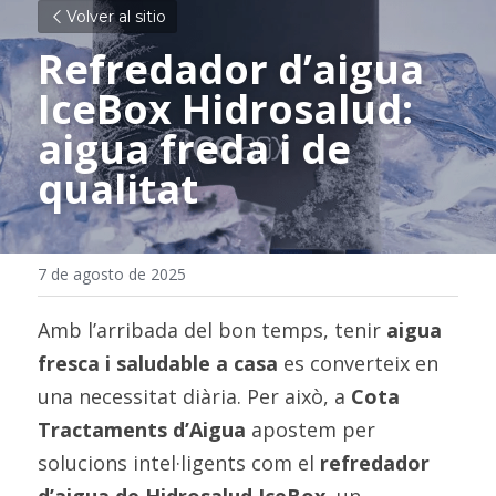
Volver al sitio
Refredador d’aigua 
IceBox Hidrosalud: 
aigua freda i de 
qualitat
7 de agosto de 2025
Amb l’arribada del bon temps, tenir 
aigua 
fresca i saludable a casa
 es converteix en 
una necessitat diària. Per això, a 
Cota 
Tractaments d’Aigua
 apostem per 
solucions intel·ligents com el 
refredador 