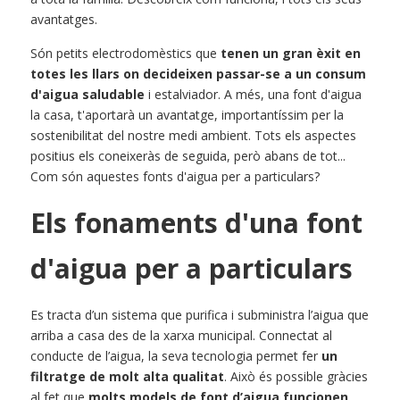
avantatges.
Són petits electrodomèstics que
tenen un gran èxit en 
totes les llars on decideixen passar-se a un consum 
d'aigua saludable
i estalviador. A més, una font d'aigua 
la casa, t'aportarà un avantatge, importantíssim per la 
sostenibilitat del nostre medi ambient. Tots els aspectes 
positius els coneixeràs de seguida, però abans de tot... 
Com són aquestes fonts d'aigua per a particulars?
Els fonaments d'una font 
d'aigua per a particulars
Es tracta d’un sistema que purifica i subministra l’aigua que 
arriba a casa des de la xarxa municipal. Connectat al 
conducte de l’aigua, la seva tecnologia permet fer
un 
filtratge de molt alta qualitat
. Això és possible gràcies 
al fet que
molts models de font d’aigua funcionen 