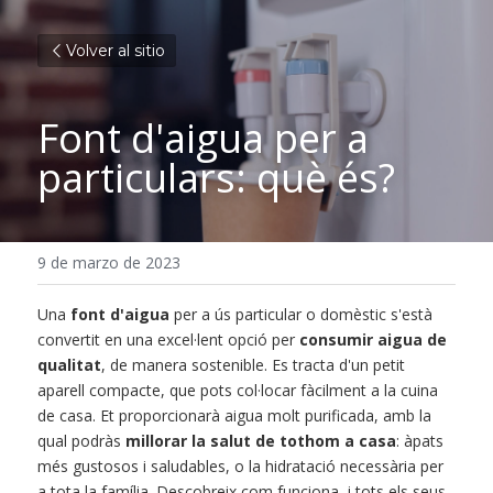
Volver al sitio
Font d'aigua per a 
particulars: què és?
9 de marzo de 2023
Una
font d'aigua
per a ús particular o domèstic s'està 
convertit en una excel·lent opció per
consumir aigua de 
qualitat
, de manera sostenible. Es tracta d'un petit 
aparell compacte, que pots col·locar fàcilment a la cuina 
de casa. Et proporcionarà aigua molt purificada, amb la 
qual podràs
millorar la salut de tothom a casa
: àpats 
més gustosos i saludables, o la hidratació necessària per 
a tota la família. Descobreix com funciona, i tots els seus 