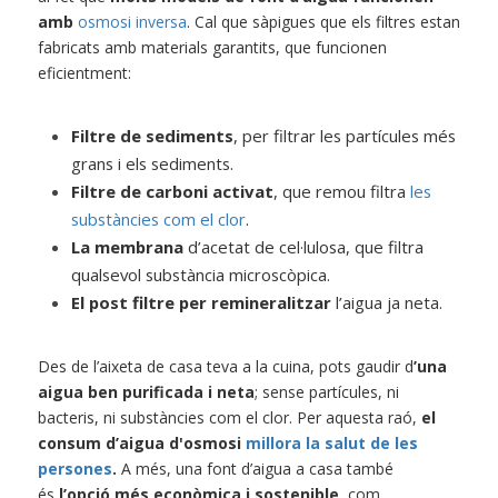
amb
osmosi inversa
. Cal que sàpigues que els filtres estan 
fabricats amb materials garantits, que funcionen 
eficientment:
Filtre de sediments
, per filtrar les partícules més 
grans i els sediments.
Filtre de carboni activat
, que remou filtra
les 
substàncies com el clor
.
La membrana
d’acetat de cel·lulosa, que filtra 
qualsevol substància microscòpica. 
El post filtre per remineralitzar
l’aigua ja neta.
Des de l’aixeta de casa teva a la cuina, pots gaudir d
’una 
aigua ben purificada i neta
; sense partícules, ni 
bacteris, ni substàncies com el clor. Per aquesta raó,
 el 
consum d’aigua d'osmosi
millora la salut de les 
persones
.
A més, una font d’aigua a casa també 
és
l’opció més econòmica i sostenible
, com 